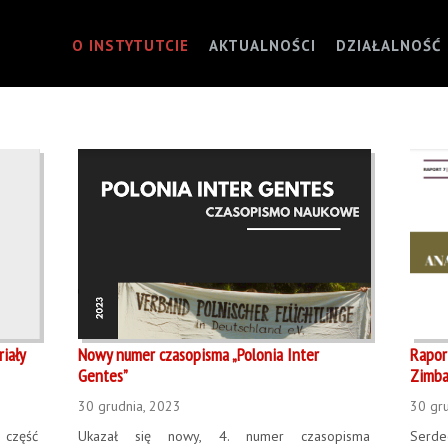
O INSTYTUTCIE
AKTUALNOŚCI
DZIAŁALNOŚĆ
iały
Nowy numer czasopisma „Polonia Inter
Rapor
Gentes”
Zimb
30 grudnia, 2023
30 gr
część
Ukazał się nowy, 4. numer czasopisma
Serde