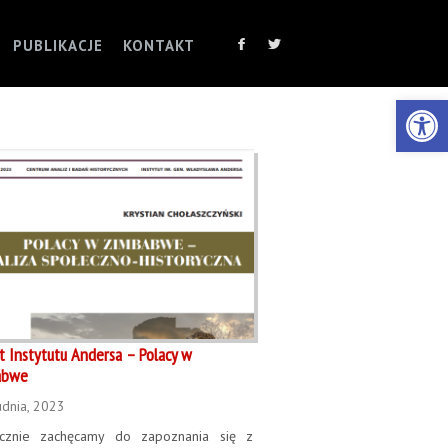
PUBLIKACJE
KONTAKT
Otwórz 
t Instytutu Andersa – Polacy w
abwe
udnia, 2023
cznie zachęcamy do zapoznania się z