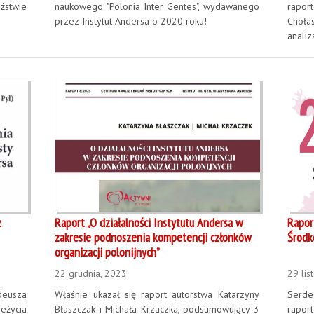
źstwie
naukowego "Polonia Inter Gentes", wydawanego
rapo
przez Instytut Andersa o 2020 roku!
Choła
analiz
z
Raport „O działalności Instytutu Andersa w
Rapor
zakresie podnoszenia kompetencji członków
Środk
organizacji polonijnych”
22 grudnia, 2023
29 lis
eusza
Właśnie ukazał się raport autorstwa Katarzyny
Serde
eżycia
Błaszczak i Michała Krzaczka, podsumowujący 3
rapo