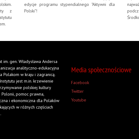
lskim.
edycje programu stypendialnego "Aktywni dla
najwa
sty z
Polski"!
podc
tytutu
Środk
iem.
tut im. gen. Władysława Andersa
Media społecznościowe
ganizacja analityczno-edukacyjna
a Polakom w kraju i zagranicą.
Instytutu jest m.in. krzewienie
Facebook
trzymywanie polskiej kultury
Twitter
 Polonii, pomoc prawna,
Youtube
czna i ekonomiczna dla Polaków
kających w różnych częściach
.