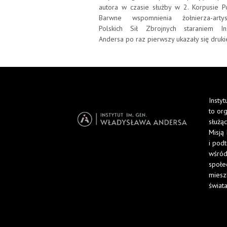
autora w czasie służby w 2. Korpusie Po
Barwne wspomnienia żołnierza-arty
Polskich Sił Zbrojnych staraniem Ins
Andersa po raz pierwszy ukazały się druk
Insty
to or
służąc
Misją 
i pod
wśród
społe
miesz
świata