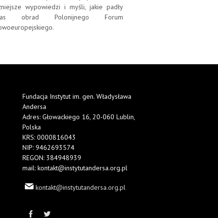
żniejsze wypowiedzi i myśli, jakie padły
zas obrad Polonijnego Forum
owoeuropejskiego.
Fundacja Instytut im. gen. Władysława
Andersa
Adres: Głowackiego 16, 20-060 Lublin,
Polska
KRS: 0000816043
NIP: 9462693574
REGON: 384948939
mail: kontakt@instytutandersa.org.pl
kontakt@instytutandersa.org.pl