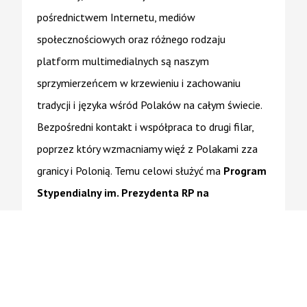
pośrednictwem Internetu, mediów
społecznościowych oraz różnego rodzaju
platform multimedialnych są naszym
sprzymierzeńcem w krzewieniu i zachowaniu
tradycji i języka wśród Polaków na całym świecie.
Bezpośredni kontakt i współpraca to drugi filar,
poprzez który wzmacniamy więź z Polakami zza
granicy i Polonią. Temu celowi służyć ma
Program
Stypendialny im. Prezydenta RP na
Uchodźstwie Stanisława Ostrowskiego
„Aktywni dla Polski”
. Inicjatywa ta skierowana
jest do młodych Polaków zza wschodniej granicy,
mieszkających na stałe poza granicami naszego
kraju i angażujących się w działalność organizacji