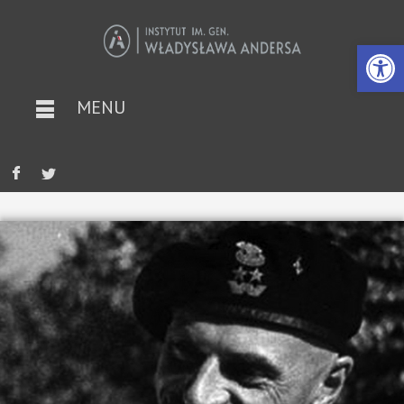
Otwórz 
MENU