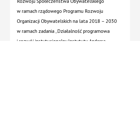
Rozwoju Społeczeństwa Obywatelskiego
w ramach rządowego Programu Rozwoju
Organizacji Obywatelskich na lata 2018 – 2030
w ramach zadania „Działalność programowa
i rozwój instytucjonalny Instytutu Andersa
w oparciu o Muzeum Historii Polskiego Państwa
na Uchodźstwie w XX wieku”. Całkowita kwota
dotacji wynosi 460 tys. zł.