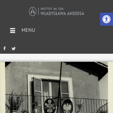
Otwórz 
MENU