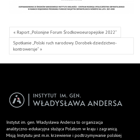
« Raport „Polonijne Forum Środkowoeuropejskie 2022”
Spotkanie „Polski ruch narodowy. Dorobek-dziedzictwo-
kontrowersje” »
Instytut im. gen. Władysława Andersa to organizacja
analityczno-edukacyjna służąca Polakom w kraju i zagranicą.
Misją Instytutu jest m.in. krzewienie i podtrzymywanie polskiej