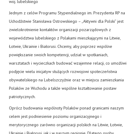
woj. lubelskiego
Jednym z celów Programu Stypendialnego im. Prezydenta RP na
Uchodźstwie Stanisława Ostrowskiego – „Aktywni dla Polski” jest
zwielokrotnienie kontaktów organizacji pozarządowych z
województwa lubelskiego z Polakami mieszkającymi na Litwie,
Łotwie, Ukrainie i Białorusi. Chcemy, aby poprzez wspólne
powiększanie swoich kompetencji, udział w spotkaniach,
warsztatach i wycieczkach budować wzajemne relacji, co umożliwi
podjęcie wielu inicjatyw służących rozwojowi społeczeństwa
obywatelskiego na Lubelszczyźnie oraz w miejscu zamieszkania
Polaków ze Wschodu a także wspólne kształtowanie postaw
patriotycznych.
Oprócz budowania wspólnoty Polaków ponad granicami naszym
celem jest podniesienie poziomu organizacyjnego i
merytorycznego zarówno organizacji polskich na Litwie, Łotwie,
Ukrainie i Białorusi, jak i w naszym regionie. Dlatego osoby