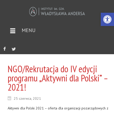
Otwórz 
MENU
NGO/Rekrutacja do IV edycji
programu „Aktywni dla Polski” –
2021!
25 czerwca, 2021
Aktywni dla Polski 2021 – oferta dla organizacji pozarządowych z