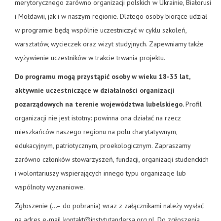
merytorycznego zarówno organizacji polskich w Ukrainie, Białorusi
i Mołdawii, jak i w naszym regionie. Dlatego osoby biorące udział
w programie będą wspólnie uczestniczyć w cyklu szkoleń,
warsztatów, wycieczek oraz wizyt studyjnych. Zapewniamy także
wyżywienie uczestników w trakcie trwania projektu.
Do programu mogą przystąpić osoby w wieku 18-35 lat,
aktywnie uczestniczące w działalności organizacji
pozarządowych na terenie województwa lubelskiego.
Profil
organizacji nie jest istotny: powinna ona działać na rzecz
mieszkańców naszego regionu na polu charytatywnym,
edukacyjnym, patriotycznym, proekologicznym. Zapraszamy
zarówno członków stowarzyszeń, fundacji, organizacji studenckich
i wolontariuszy wspierających innego typu organizacje lub
wspólnoty wyznaniowe.
Zgłoszenie (…– do pobrania) wraz z załącznikami należy wysłać
na adres e-mail kontakt@instytutandersa.org.pl. Do zgłoszenia