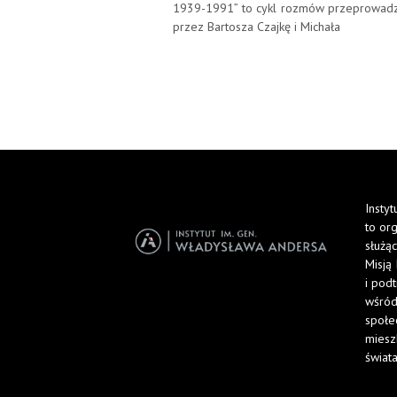
1939-1991” to cykl rozmów przeprowad
przez Bartosza Czajkę i Michała
Insty
to or
służąc
Misją 
i pod
wśród
społe
miesz
świata