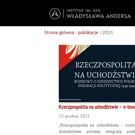
Strona główna
publikacje
2021
Rzeczpospolita na uchodźstwie – e-boo
15 grudnia, 2021
„Rzeczpospolita na uchodźstwie – roz
dziedzictwie polskiej emigracji polit