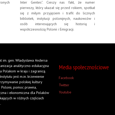
zonych
Inter Gentes”. Cieszy nas fakt, że numer
pierwszy, który ukazał się przed rokiem, spotkał
się z miłym przyjęciem i trafił do licznych
bibliotek, instytucji polonijnych, naukowców i
osób interesujących się historią i
współczesnością Polonii i Emigracji.
tut im. gen. Władysława Andersa
Media społecznościowe
ganizacja analityczno-edukacyjna
a Polakom w kraju i zagranicą.
Instytutu jest m.in. krzewienie
Facebook
trzymywanie polskiej kultury
Twitter
 Polonii, pomoc prawna,
Youtube
czna i ekonomiczna dla Polaków
kających w różnych częściach
.