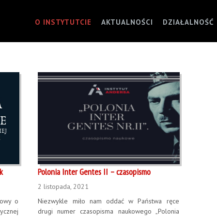
O INSTYTUTCIE
AKTUALNOŚCI
DZIAŁALNOŚĆ
k
Polonia Inter Gentes II – czasopismo
2 listopada, 2021
mowy o
Niezwykle miło nam oddać w Państwa ręce
ycznej
drugi numer czasopisma naukowego „Polonia