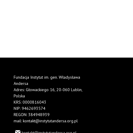
Fundacja Instytut im. gen. Władysława
Andersa
Adres: Głowackiego 16, 20-060 Lublin,
Polska
KRS: 0000816043
NIP: 9462693574
REGON: 384948939
mail: kontakt@instytutandersa.org.pl
kontakt@instytutandersa.org.pl