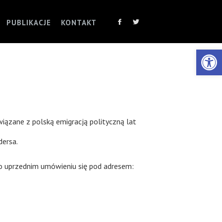
PUBLIKACJE
KONTAKT
Otwórz 
wiązane z polską emigracją polityczną lat
dersa.
 po uprzednim umówieniu się pod adresem: