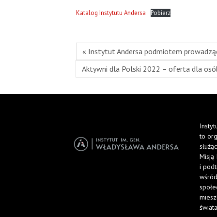
Katalog Instytutu Andersa
Pobierz
« Instytut Andersa podmiotem prowadzą
Aktywni dla Polski 2022 – oferta dla osób
Insty
to or
służąc
Misją 
i pod
wśród
społe
miesz
świata