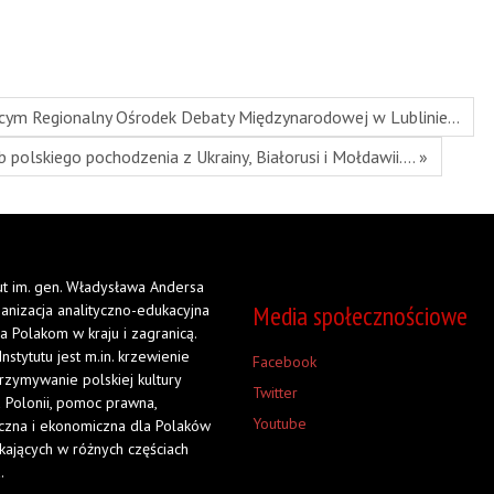
cym Regionalny Ośrodek Debaty Międzynarodowej w Lublinie…
 polskiego pochodzenia z Ukrainy, Białorusi i Mołdawii.… »
tut im. gen. Władysława Andersa
Media społecznościowe
ganizacja analityczno-edukacyjna
a Polakom w kraju i zagranicą.
Instytutu jest m.in. krzewienie
Facebook
trzymywanie polskiej kultury
Twitter
 Polonii, pomoc prawna,
Youtube
czna i ekonomiczna dla Polaków
kających w różnych częściach
.